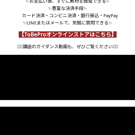
✨お支払い後、すぐに教材を閲覧できる✨
✨豊富な決済手段✨
カード決済・コンビニ決済・銀行振込・PayPay
✨LINEまたはメールで、気軽に質問できる✨
【ToBeProオンラインストアはこちら】
👇🏻講座のガイダンス動画も、ぜひご覧ください👇🏻